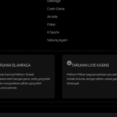
Olahraga
Crash Game
Arcade
Poker
E-Sports
Sabung Ayam
RUHAN OLAHRAGA
TARUHAN LIVE KASINO
ook Gaming Platform Terbaik
Platform Pilihan bagi perusahaan-perusa
kan lebih banyak game, odds yang lebih
terbaik di dunia, dengan pilihan variasi g
 dan menyediakan pilihan yang lebih
terbanyak
untuk pemain.