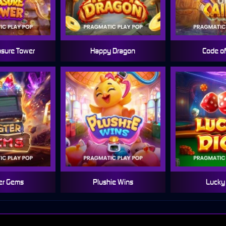
easure Tower
Happy Dragon
Code of
er Gems
Plushie Wins
Lucky