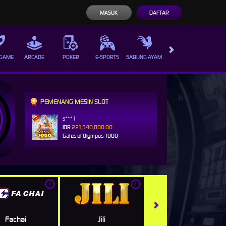
MASUK
DAFTAR
 GAME
ARCADE
POKER
E-SPORTS
SABUNG AYAM
PROMOSI
PEMENANG MESIN SLOT
s***1
IDR
221,540,800.00
Gates of Olympus 1000
s***1
IDR
38,402,000.00
Gates of Olympus 1000
i
i
i
s***1
IDR
13,560,000.00
No Limit City
Gates of Olympus 1000
Fachai
Jili
s***1