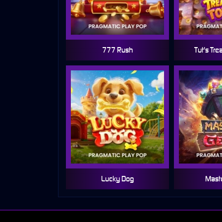
777 Rush
Tut's Tr
Lucky Dog
Mast