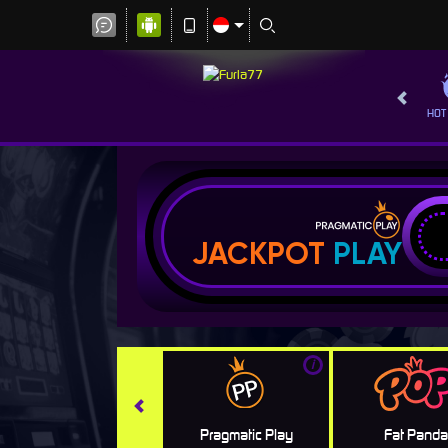
HOT
JACKPOT
PLAY
i
Pragmatic Play
Fat Pand