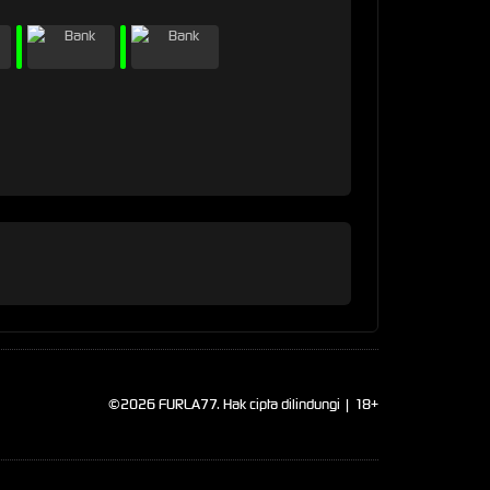
©2026 FURLA77. Hak cipta dilindungi | 18+