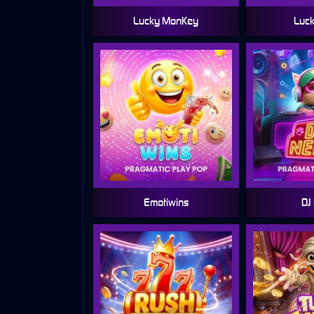
Lucky MonKey
Luck
Emotiwins
DJ