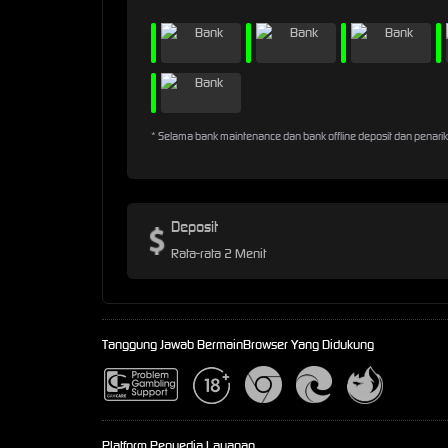
* Selama bank maintenance dan bank offline deposit dan penarik
Deposit
Rata-rata 2 Menit
Tanggung Jawab Bermain
Browser Yang Didukung
Platform Penyedia Layanan