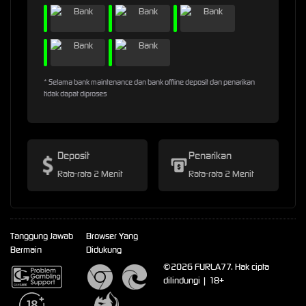
* Selama bank maintenance dan bank offline deposit dan penarikan
tidak dapat diproses
Deposit
Penarikan
Rata-rata 2 Menit
Rata-rata 2 Menit
Tanggung Jawab
Browser Yang
Bermain
Didukung
©2026 FURLA77. Hak cipta
dilindungi | 18+