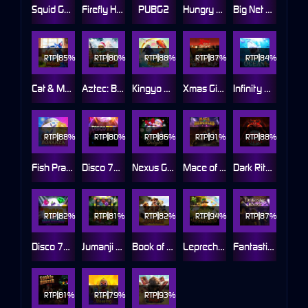
Squid Game 2: Mukunghwa
Firefly Hunter
PUBG2
Hungry Slime
Big Net Bass
RTP
85%
RTP
80%
RTP
88%
RTP
87%
RTP
84%
Cat & Mouse
Aztec: Bonus Hunt 2 Xmas
Kingyo Riches
Xmas Gift Delight
Infinity Ocean
RTP
88%
RTP
80%
RTP
86%
RTP
91%
RTP
88%
Fish Prawn Crab Bonanza
Disco 777
Nexus Gift Delight
Mace of Hercules
Dark Ritual
RTP
82%
RTP
81%
RTP
82%
RTP
94%
RTP
87%
Disco 777 Hold and Win
Jumanji Bonanza
Book of Safari
Leprechaun’s Fortune
Fantastic Beast
RTP
81%
RTP
79%
RTP
93%