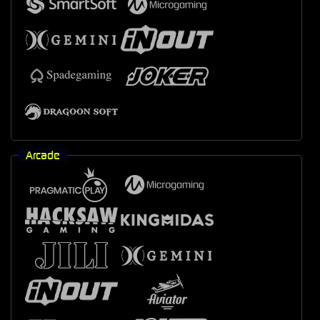
Arcade