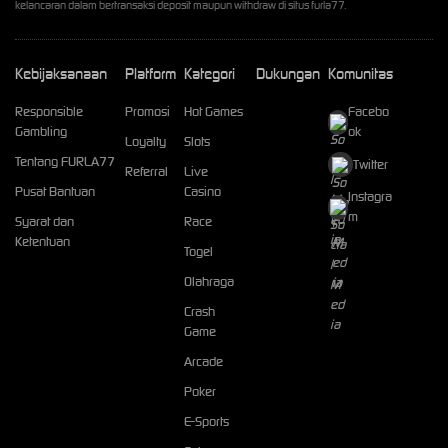
kelancaran dalam bertransaksi deposit maupun withdraw di situs furla77.
Kebijaksanaan
Platform
Kategori
Dukungan
Komunitas
Responsible
Promosi
Hot Games
Facebo
Gambling
ok
Loyalty
Slots
Tentang FURLA77
Twitter
Referral
Live
Pusat Bantuan
Casino
Instagra
m
Syarat dan
Race
Ketentuan
Togel
Olahraga
Crash
Game
Arcade
Poker
E-Sports