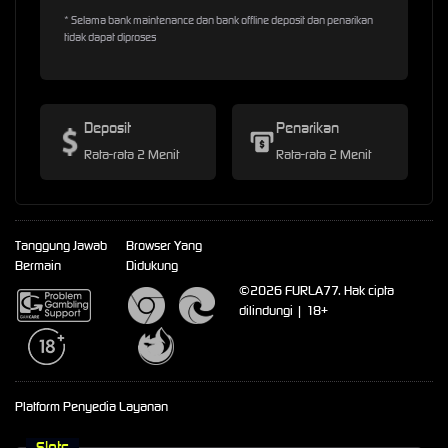
* Selama bank maintenance dan bank offline deposit dan penarikan
tidak dapat diproses
Deposit
Penarikan
Rata-rata 2 Menit
Rata-rata 2 Menit
Tanggung Jawab
Browser Yang
Bermain
Didukung
©2026 FURLA77. Hak cipta
dilindungi | 18+
Platform Penyedia Layanan
Slots