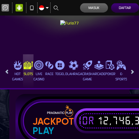
MASUK
DAFTAR
HOT
SLOTS
LIVE
RACE
TOGEL
OLAHRAGA
CRASH
ARCADE
POKER
E-
SABUN
GAMES
CASINO
GAME
SPORTS
AYAM
IDR
12,746,
JACKPOT
PLAY