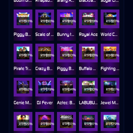
Boom of Prosperity
Rhapsody of Muertos
Starry Adventure
BlackJack21
Sugar Crush
RTP
93%
RTP
90%
RTP
89%
RTP
89%
RTP
81%
Piggy Bank Gold
Scale of Heaven: Anubis
Bunny to the Moon
Royal Ace
World Cup Final
RTP
87%
RTP
88%
RTP
93%
RTP
88%
RTP
81%
Pirate Treasure Hunt
Crazy Bounty
Piggy Bank Gold 2
Buffalo Rush HIGHROLLER
Fighting Bull
RTP
92%
RTP
79%
RTP
94%
RTP
80%
RTP
91%
Genie Mystery
DJ Fever
Aztec: Bonus Hunt
LABUBU: Fall In Wild
Jewel Mastermind
RTP
95%
RTP
84%
RTP
91%
RTP
81%
RTP
79%