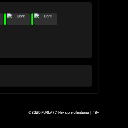
©2026 FURLA77. Hak cipta dilindungi | 18+