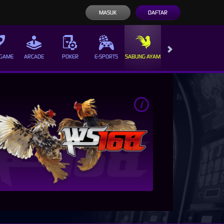
MASUK
DAFTAR
 GAME
ARCADE
POKER
E-SPORTS
SABUNG AYAM
PROMOSI
i