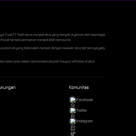
aannya. Furla77 Telah lama menjadi situs yang banyak di gemari oleh baerbagai
g membuat sensasi permainan menjadi lebih sempurna.
s promosi yang tidak kalah menarik dengan tawaran situs slot lainnya yaitu
 kelancaran dalam bertransaksi deposit maupun withdraw di situs
ukungan
Komunitas
Facebook
Twitter
Instagram