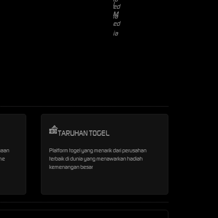
TARUHAN TOGEL
haan
Platform togel yang menarik dari perusahan
ame
terbaik di dunia yang menawarkan hadiah
kemenangan besar