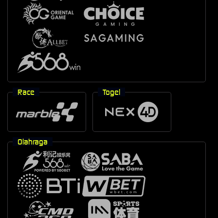
Race
Togel
Olahraga