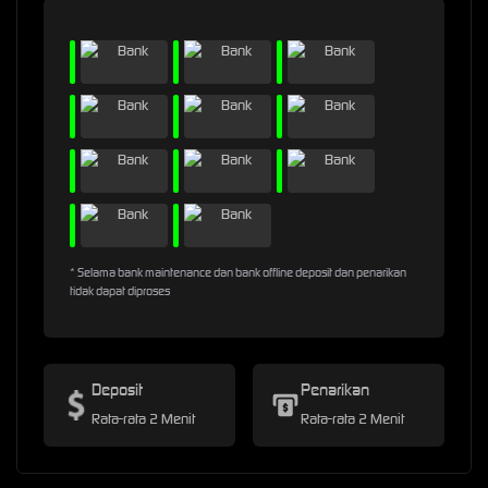
* Selama bank maintenance dan bank offline deposit dan penarikan
tidak dapat diproses
Deposit
Penarikan
Rata-rata 2 Menit
Rata-rata 2 Menit