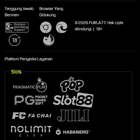
Tanggung Jawab
Browser Yang
Bermain
Didukung
©2026 FURLA77. Hak cipta
dilindungi | 18+
Platform Penyedia Layanan
Slots