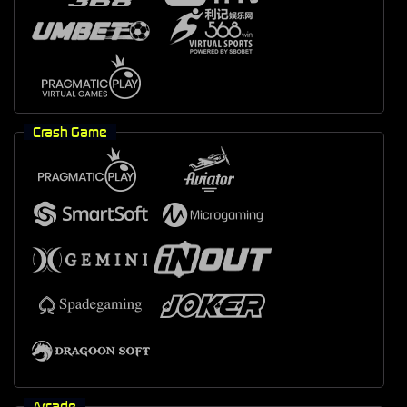
Crash Game
Arcade