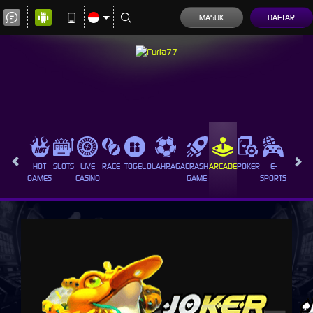
MASUK
DAFTAR
HOT
SLOTS
LIVE
RACE
TOGEL
OLAHRAGA
CRASH
ARCADE
POKER
E-
SABUN
GAMES
CASINO
GAME
SPORTS
AYAM