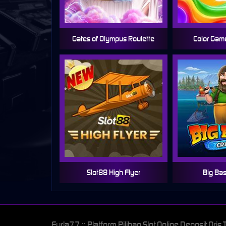
Gates of Olympus Roulette
Color Ga
Slot88 High Flyer
Big Ba
Furla77 :: Platform Pilihan Slot Online Deposit Qris