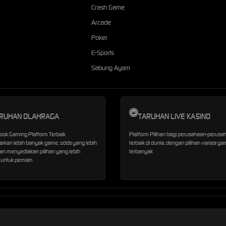
Crash Game
Arcade
Poker
E-Sports
Sabung Ayam
RUHAN OLAHRAGA
TARUHAN LIVE KASINO
ook Gaming Platform Terbaik
Platform Pilihan bagi perusahaan-perusa
kan lebih banyak game, odds yang lebih
terbaik di dunia, dengan pilihan variasi g
 dan menyediakan pilihan yang lebih
terbanyak
untuk pemain.