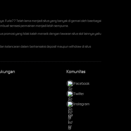
aannya. Furla77 Telah lama menjadi situs yang banyak di gemari oleh baerbagai
g membuat sensasi permainan menjadi lebih sempurna.
s promosi yang tidak kalah menarik dengan tawaran situs slot lainnya yaitu
 kelancaran dalam bertransaksi deposit maupun withdraw di situs
ukungan
Komunitas
Facebook
Twitter
Instagram