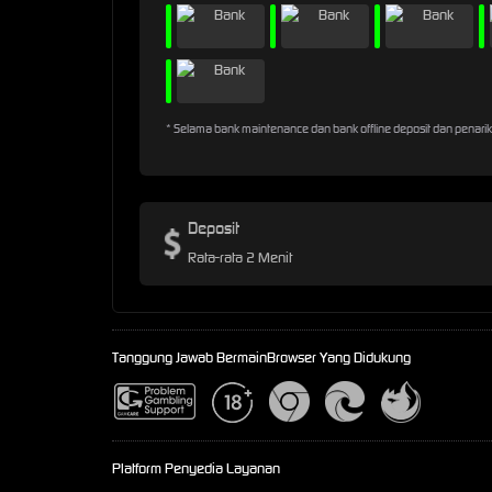
* Selama bank maintenance dan bank offline deposit dan penarik
Deposit
Rata-rata 2 Menit
Tanggung Jawab Bermain
Browser Yang Didukung
Platform Penyedia Layanan