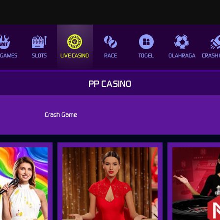
 GAMES
SLOTS
LIVE CASINO
RACE
TOGEL
OLAHRAGA
CRASH
PP CASINO
Crash Game