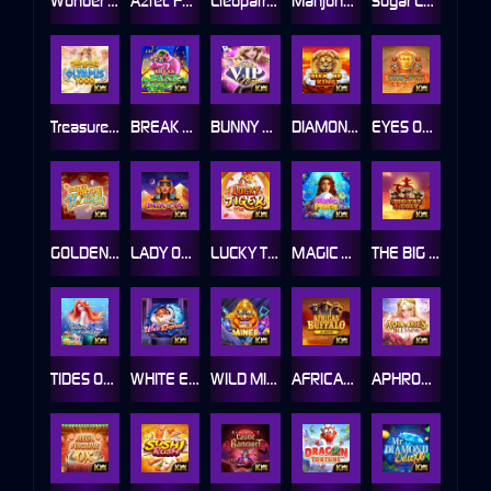
Wonder Ace
Aztec Fortune
Cleopatra's Fortune Ways
Mahjong Dragon Ways
Sugar Candy Bonanza
Treasures of Olympus 1000
BREAK THE BANK
BUNNY VIP NIGHT
DIAMOND KING
EYES OF RA
GOLDEN FORTUNE HORSE
LADY OF RA
LUCKY TIGER
MAGIC PEARLS
THE BIG THE FAT THE UGLY
TIDES OF FORTUNE
WHITE ELEPHANT
WILD MINER
AFRICAN BUFFALO 5000
APHRODITE’S BLESSING