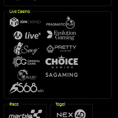
Live Casino
Race
Togel