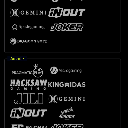
Arcade