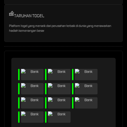
TARUHAN TOGEL
Platform togel yang menarik dari perusahan terbaik di dunia yang menawarkan
hadiah kemenangan besar