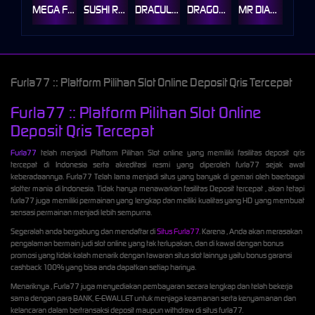
MEGA FORTUNE OX
SUSHI RUSH
DRACULA’S CASTLE BANQUET
DRAGON FORTUNE
MR DIAMOND DELUXE
Furla77 :: Platform Pilihan Slot Online Deposit Qris Tercepat
Furla77 :: Platform Pilihan Slot Online
Deposit Qris Tercepat
Furla77
telah menjadi Plaftorm Pilihan Slot online yang memiliki fasilitas deposit qris
tercepat di Indonesia serta akreditasi resmi yang diperoleh furla77 sejak awal
keberadaannya. Furla77 Telah lama menjadi situs yang banyak di gemari oleh baerbagai
slotter mania di Indonesia. Tidak hanya menawarkan fasilitas Deposit tercepat , akan tetapi
furla77 juga memiliki permainan yang lengkap dan meiliki kualitas yang HD yang membuat
sensasi permainan menjadi lebih sempurna.
Segeralah anda bergabung dan mendaftar di
Situs Furla77
. Karena , Anda akan merasakan
pengalaman bermain judi slot online yang tak terlupakan, dan di kawal dengan bonus
promosi yang tidak kalah menarik dengan tawaran situs slot lainnya yaitu bonus garansi
cashback 100% yang bisa anda dapatkan setiap harinya.
Menariknya , Furla77 juga menyediakan pembayaran secara lengkap dan telah bekerja
sama dengan para BANK, E-EWALLET untuk menjaga keamanan serta kenyamanan dan
kelancaran dalam bertransaksi deposit maupun withdraw di situs furla77.