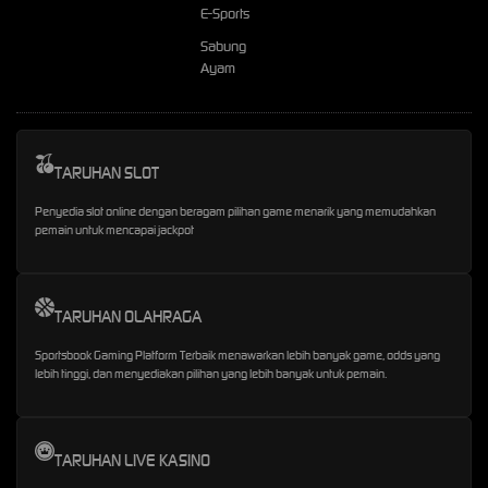
E-Sports
Sabung
Ayam
TARUHAN SLOT
Penyedia slot online dengan beragam pilihan game menarik yang memudahkan
pemain untuk mencapai jackpot
TARUHAN OLAHRAGA
Sportsbook Gaming Platform Terbaik menawarkan lebih banyak game, odds yang
lebih tinggi, dan menyediakan pilihan yang lebih banyak untuk pemain.
TARUHAN LIVE KASINO