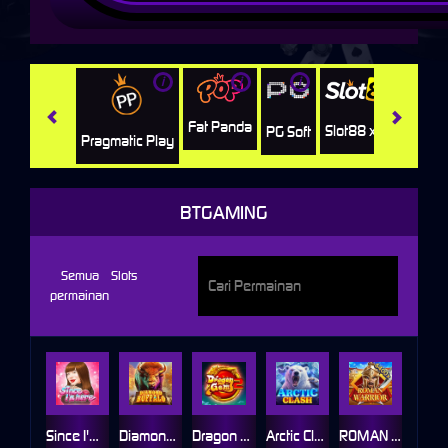
i
i
i
i
i
Facha
Fat Panda
Slot88 x PP
PG Soft
Pragmatic Play
BTGAMING
Semua
Slots
permainan
Since I'm here
Diamond buffalo
Dragon Gem2
Arctic Clash
ROMAN WARRIOR