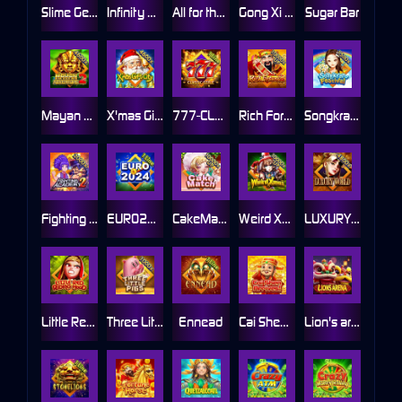
Slime Gem
Infinity Mining
All for the Winner
Gong Xi Fa Cai
Sugar Bar
Mayan Adventure2
X'mas Gift City
777-CLASSIC STYLE
Rich Fortune 2
Songkran Festival
Fighting Academy 2
EURO2024
CakeMatch
Weird Xmas
LUXURY WORLD
Little Red Riding Hood
Three Little Pigs
Ennead
Cai Shen Arrives!
Lion's area