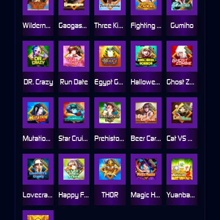
Wilderness Hunting
Gaogashou
Three Kingdoms
Fighting Academy
Gumiho
DR. Crazy
Run Date
Egypt Gods
Halloween Horror
Ghost Zombie
Mutation fish
Star Cruise
Prehistoric Park
Beer Carnival
Cat VS Mouse
Lovecraft's Legacy
Happy Fruit Stand
THOR
Magic House
Yuanbao Mahjong2