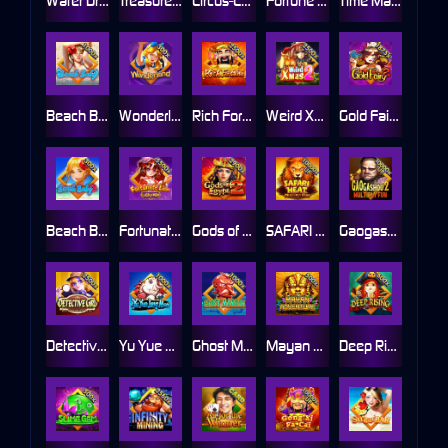
Water Dragon
Treasure Hunters
Circus-Lucky Mix
Fortune Cat
Time Machine
Beach Baby
Wonderland
Rich Fortune
Weird Xmas2
Gold Fairy 2
Beach Baby2
Fortunate Lion-Lucky Mix
Gods of Egypt2
SAFARI HEAT-MULTIPLY FUN
Gaogashou2 MULTIPLY FUN
Detective Girl
Yu Yue Long Men
Ghost Mansion
Mayan Adventure
Deep Rising