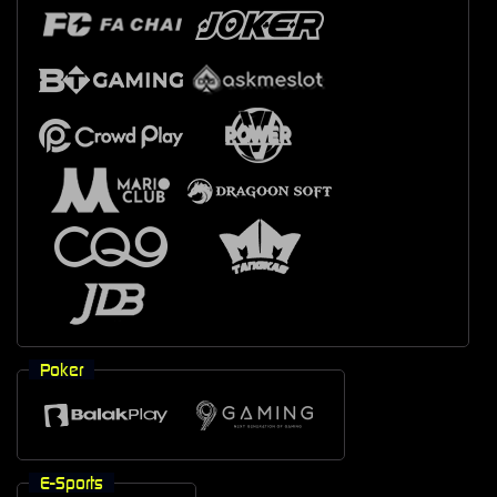
Poker
E-Sports