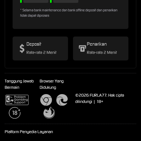
* Selama bank maintenance dan bank offline deposit dan penarikan
tidak dapat diproses
Deposit
Penarikan
Rata-rata 2 Menit
Rata-rata 2 Menit
Tanggung Jawab
Browser Yang
Bermain
Didukung
©2026 FURLA77. Hak cipta
dilindungi | 18+
Platform Penyedia Layanan