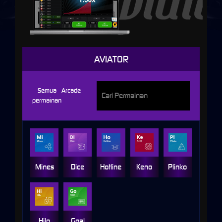
AVIATOR
Semua
Arcade
permainan
Mines
Dice
Hotline
Keno
Plinko
Hilo
Goal