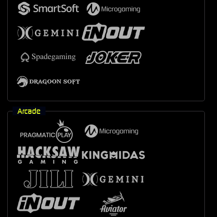
Arcade