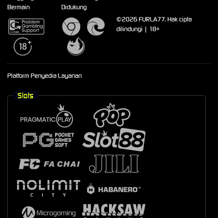
Bermain
Didukung
©2026 FURLA77. Hak cipta
dilindungi | 18+
Platform Penyedia Layanan
Slots