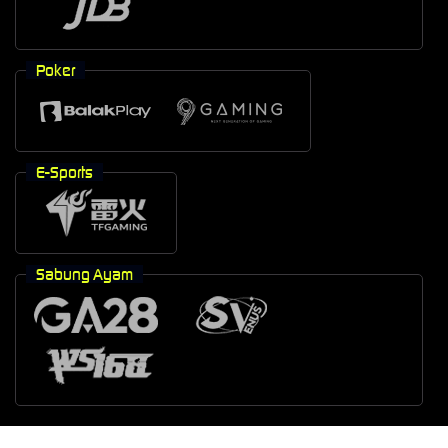
Poker
E-Sports
Sabung Ayam