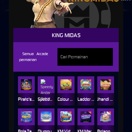
KING MIDAS
Semua
Arcade
permainan
Pirate's Tresure
Speedy Andar Bahar
Colour Game
Ladder Game
Jhandi Munda
Bola Tangkas
Olympus Glory
KM Virtual Animal Race
KM Marble Knockout
Belangkai 2