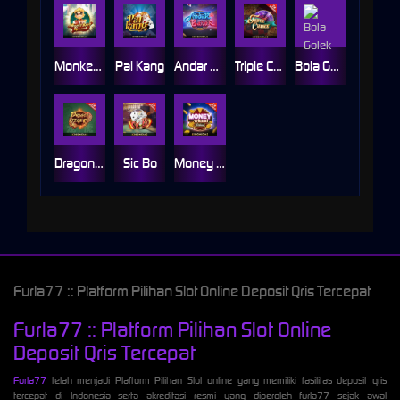
Monkey King Roulette
Pai Kang
Andar Bahar
Triple Chance
Bola Golek
Dragon Tiger 2
Sic Bo
Money Wheel Deluxe
Furla77 :: Platform Pilihan Slot Online Deposit Qris Tercepat
Furla77 :: Platform Pilihan Slot Online
Deposit Qris Tercepat
Furla77
telah menjadi Plaftorm Pilihan Slot online yang memiliki fasilitas deposit qris
tercepat di Indonesia serta akreditasi resmi yang diperoleh furla77 sejak awal