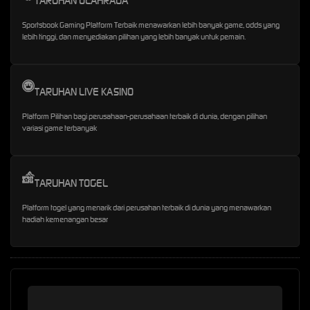
TARUHAN OLAHRAGA
Sportsbook Gaming Platform Terbaik menawarkan lebih banyak game, odds yang
lebih tinggi, dan menyediakan pilihan yang lebih banyak untuk pemain.
TARUHAN LIVE KASINO
Platform Pilihan bagi perusahaan-perusahaan terbaik di dunia, dengan pilihan
variasi game terbanyak
TARUHAN TOGEL
Platform togel yang menarik dari perusahan terbaik di dunia yang menawarkan
hadiah kemenangan besar