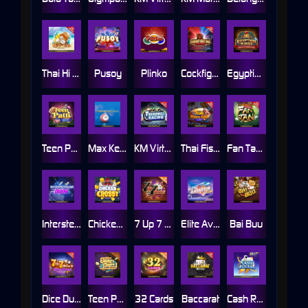
Thai Hi Lo 2
Pusoy
Plinko
Cockfighting Arena
Egyptian Mines
Teen Patti Blitz
Max Keno
KM Virtual Treadmill Racing
Thai Fish Prawn Crab
Fan Tan Classic
Interstellar Run
Chicken Crossy
7 Up 7 Down Rush
Elite Aviator Club
Bai Buu
Dice Duet
Teen Patti
32 Cards
Baccarat
Cash Rocket