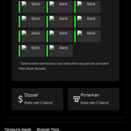
* Selama bank maintenance dan bank offline deposit dan penarikan
tidak dapat diproses
Deposit
Penarikan
Rata-rata 2 Menit
Rata-rata 2 Menit
Tanggung Jawab
Browser Yang