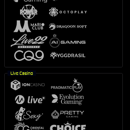
Live Casino